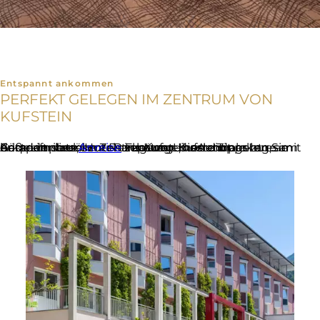
Entspannt ankommen
PERFEKT GELEGEN IM ZENTRUM VON
KUFSTEIN
Gäste unseres Hotels schätzen die zentrale Lage am Arkadenplatz, im Zentrum von Kufstein am Inn, am Fuße der berühmten Festung. Ihr Auto parken Sie bequem in unserer Parkgarage, von dort geht es mit dem Lift direkt zur Rezeption. Unsere Tipps zur entspannten
Anreise
ins Kufsteinerland.