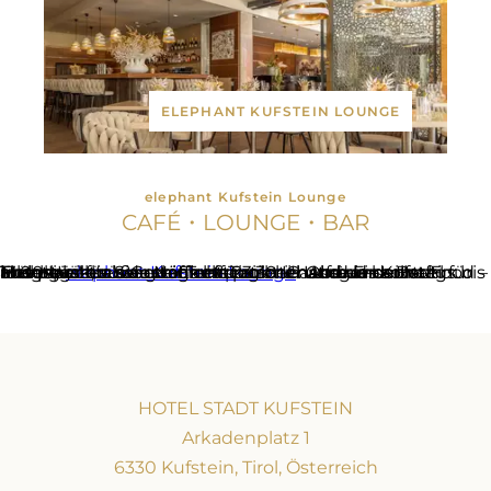
ELEPHANT KUFSTEIN LOUNGE
elephant Kufstein Lounge
CAFÉ・LOUNGE・BAR
The place to be – der Treffpunkt in und um Kufstein: unsere
. Und das sowohl für Hotelgäste als auch Einheimische. Ob à-la-carte-Frühstück, süßer Nachmittag bei hausgemachten Mehlspeisen oder ein entspannter Abend bei ausgewählten Getränkekreationen und Fine Bar Food – montags bis samstags bis 23.30 Uhr sowie sonntags bis 13.00 Uhr für Sie geöffnet. Tiroler Gastfreundschaft inklusive!
elephant Kufstein Lounge
HOTEL STADT KUFSTEIN
Arkadenplatz 1
6330 Kufstein, Tirol, Österreich