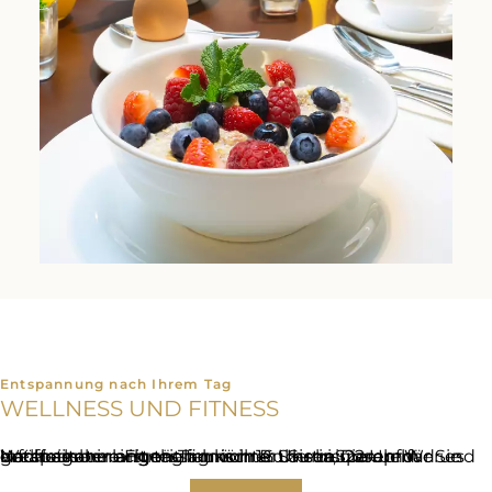
Entspannung nach Ihrem Tag
WELLNESS UND FITNESS
Nach einem langen Tag können Sie in unserem hoteleigenen Fitnessraum in Ruhe trainieren. Wer es entspannter angehen möchte: Unser Spa- und Wellnessbereich mit finnischer Sauna, Dampfbad und Infrarotkabine ist täglich von 16 Uhr bis 22 Uhr für Sie geöffnet.