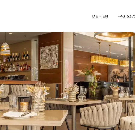
DE
EN
+43 537