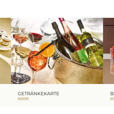
GETRÄNKEKARTE
B
MEHR
M