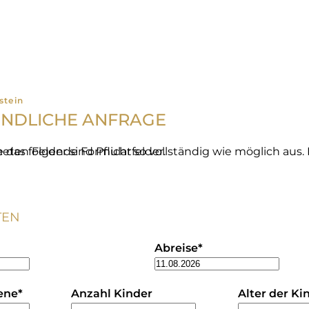
stein
INDLICHE ANFRAGE
so vollständig wie möglich aus. Die mit * gekennzeichneten Felder sind Pflichtfelder.
TEN
Abreise
*
ene
*
Anzahl Kinder
Alter der Ki