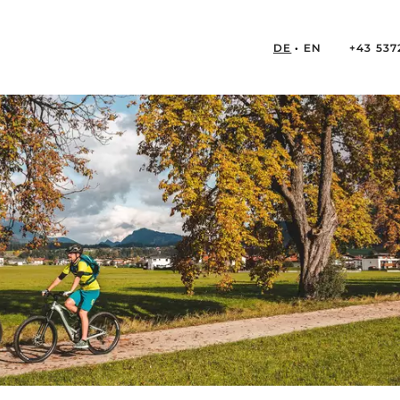
DE
EN
+43 537