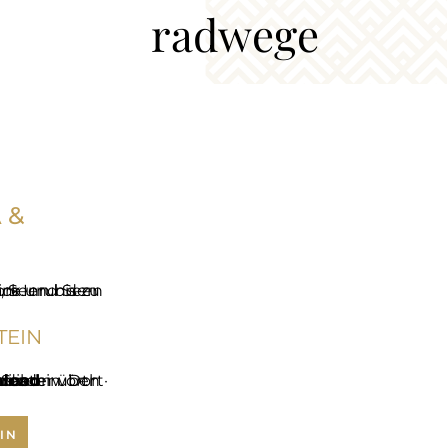
radwege
 &
TEIN
)
IN