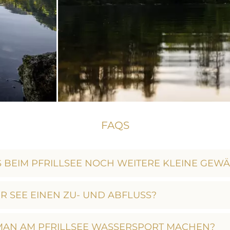
FAQS
S BEIM PFRILLSEE NOCH WEITERE KLEINE GEW
R SEE EINEN ZU- UND ABFLUSS?
MAN AM PFRILLSEE WASSERSPORT MACHEN?