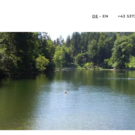
DE
EN
+43 537